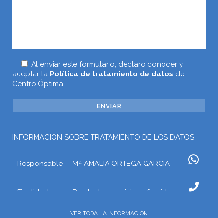
Al enviar este formulario, declaro conocer y
aceptar la
Política de tratamiento de datos
de
Centro Óptima
INFORMACIÓN SOBRE TRATAMIENTO DE LOS DATOS
Responsable
Mª AMALIA ORTEGA GARCIA
Finalidad
Prestar los servicios ofrecidos a
través de la web o atender otros
tipos de relaciones que puedan
VER TODA LA INFORMACIÓN