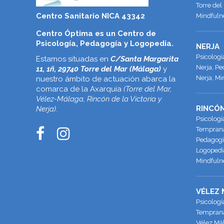
Torre del
Centro Sanitario NICA 43342
Mindfulne
Centro Óptima es un Centro de
Psicología, Pedagogía y Logopedia.
NERJA
Psicolog
Estamos situadas en
C/Santa Margarita
Nerja, Pe
11, 1ñ, 29740 Torre del Mar (Málaga)
y
Nerja, Mi
nuestro ámbito de actuación abarca la
comarca de la Axarquía
(Torre del Mar,
Vélez-Málaga, Rincón de la Victoria y
RINCÓN
Nerja).
Psicologí
Temprana 
Pedagogía
Logopedia
Mindfulne
VÉLEZ
Psicologí
Temprana
Vélez Má