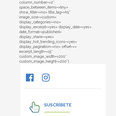
column_number=»2″
space_between_items=»tiny»
show_filter=»no» title_tag=»h5″
image_size=»custom»
display_categories=»no»
display_excerpt=»yes» display_date=»yes»
date_format=»published»
display_share=»yes»
display_hot_trending_icons=»yes»
display_pagination=»no» offset=»»
excerpt_length=»15″
custom_image_width=»200″
custom_image_height=»200″]
SUSCRÍBETE