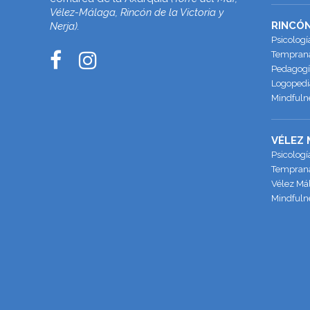
Vélez-Málaga, Rincón de la Victoria y
RINCÓN
Nerja).
Psicologí
Temprana 
Pedagogía
Logopedia
Mindfulne
VÉLEZ
Psicologí
Temprana
Vélez Má
Mindfuln