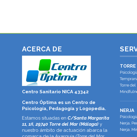
adquieren...
12 mayo, 2019
ACERCA DE
SERV
TORRE
Psicologí
Temprana
Torre del
Centro Sanitario NICA 43342
Mindfulne
Centro Óptima es un Centro de
Psicología, Pedagogía y Logopedia.
NERJA
Psicolog
Estamos situadas en
C/Santa Margarita
Nerja, Pe
11, 1ñ, 29740 Torre del Mar (Málaga)
y
Nerja, Mi
nuestro ámbito de actuación abarca la
comarca de la Axarquía
(Torre del Mar,