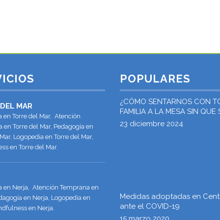
decisión de compartir la vida, ser padres...
15 enero, 2018
ICIOS
POPULARES
¿CÓMO SENTARNOS CON T
 DEL MAR
FAMILIA A LA MESA SIN QUE
a en Torre del Mar, Atención
«ATRAGANTE EL PAVO»?
23 diciembre 2024
 en Torre del Mar, Pedagogía en
 Mar, Logopedia en Torre del Mar,
ss en Torre del Mar.
ía en Nerja, Atención Temprana en
Medidas adoptadas en Cent
dagogía en Nerja, Logopedia en
ante el COVID-19
ndfulness en Nerja.
15 marzo 2020