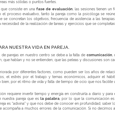
reas más sólidas o puntos fuertes.
, que consiste en una
fase de evaluación
, las sesiones tienen un 
o el proceso evaluativo, tanto la pareja como la psicóloga se reú
e se concretan los objetivos, frecuencia de asistencia a las terapi
a necesidad de la realización de tareas y ejercicios que se completa
RA NUESTRA VIDA EN PAREJA.
de parejas en nuestro centro se debe a la falta de
comunicación
,
n, que hablan y no se entienden, que las peleas y discusiones son 
iorada por diferentes factores, como pueden ser los años de relaci
s, el estrés por el trabajo y temas económicos, adquirir el hábit
o bien, por el ritmo de vida y falta de tiempo de ocio que nos facilite
ación requiere invertir tiempo y energía en construirla a diario y p
on nuestra pareja que es
la palabra
, por lo que la comunicación es
areja es “adivina” y que nos debe de conocer en profundidad, saber 
 que acompaña a muchos errores de la comunicación. Si no decimos 