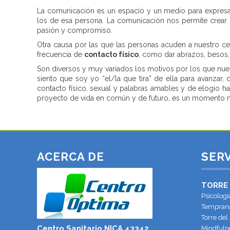
La comunicación es un espacio y un medio para expresa
los de esa persona. La comunicación nos permite crear 
pasión y compromiso.
Otra causa por las que las personas acuden a nuestro ce
frecuencia de
contacto físico
, como dar abrazos, besos, 
Son diversos y muy variados los motivos por los que nue
siento que soy yo “el/la que tira” de ella para avan
contacto físico, sexual y palabras amables y de elogio
proyecto de vida en común y de futuro, es un momento 
ACERCA DE
SERV
TORRE
Psicologí
Temprana
Torre del
Centro Sanitario NICA 43342
Mindfulne