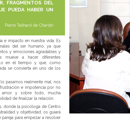
R, FRAGMENTOS DEL
UE PUEDA HABER UN
Pierre Teilhard de Chardin
a e impacto en nuestra vida. Es
nales del ser humano, ya que
ientos y emociones agradables y
os mueve a hacer diferentes
rlo en el tiempo y que, como
da se convierta en uno de los
lo pasamos realmente mal, nos
 frustración e impotencia por no
y amor y sobre todo, mucha
idad de finalizar la relación.
as, donde la psicóloga de Centro
alidad y objetividad, os guiará
e pareja para empezar a resolver