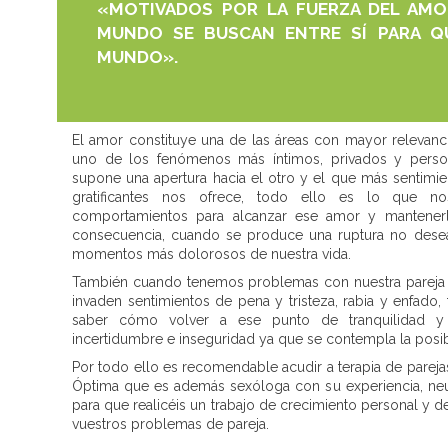
«MOTIVADOS POR LA FUERZA DEL AMO
MUNDO SE BUSCAN ENTRE SÍ PARA Q
MUNDO».
El amor constituye una de las áreas con mayor relevanci
uno de los fenómenos más íntimos, privados y perso
supone una apertura hacia el otro y el que más sentim
gratificantes nos ofrece, todo ello es lo que n
comportamientos para alcanzar ese amor y mantene
consecuencia, cuando se produce una ruptura no desea
momentos más dolorosos de nuestra vida.
También cuando tenemos problemas con nuestra pareja 
invaden sentimientos de pena y tristeza, rabia y enfado,
saber cómo volver a ese punto de tranquilidad 
incertidumbre e inseguridad ya que se contempla la posibil
Por todo ello es recomendable acudir a terapia de parej
Óptima que es además sexóloga con su experiencia, neutr
para que realicéis un trabajo de crecimiento personal y d
vuestros problemas de pareja.