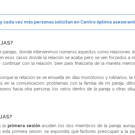
y cada vez más personas solicitan en Centro óptima asesorami
EJAS?
pia de parejas, donde intervenimos números aspectos como relacione
 en esos casos donde la relación se acaba pero se ven forzados a r
y continuar con la relación, bien para finalizarla de la manera me
rque la relación se ve envuelta en días monótonos y rutinarios, la 
s en la comunicación, problemas con la familia de mi pareja, difi
deseos hacia otra persona, los celos dentro de la pareja u otras sit
JAS?
n la
primera sesión
acuden los dos miembros de la pareja, aunque 
n esta primera sesión, se expondrá qué factores preocupan a la pa