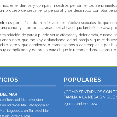
rnos, entendernos y compartir nuestros pensamientos, sentimientos
un proceso de crecimiento personal y de desarrollo con otra person
ntro es por la falta de manifestaciones afectivo sexuales, lo que 
una caricia y la propia actividad sexual hace que también se vaya pr
stra relación de pareja puede verse afectada y deteriorada, cuando 
zar, cuando noto que me voy distanciando de mi pareja y que cad
 hacia el otro y que comienzo o comenzamos a contemplar la posibi
muy complicado y doloroso para el que le recomendamos consulte 
ICIOS
POPULARES
¿CÓMO SENTARNOS CON T
 DEL MAR
FAMILIA A LA MESA SIN QUE
a en Torre del Mar, Atención
«ATRAGANTE EL PAVO»?
23 diciembre 2024
 en Torre del Mar, Pedagogía en
 Mar, Logopedia en Torre del Mar,
ss en Torre del Mar.