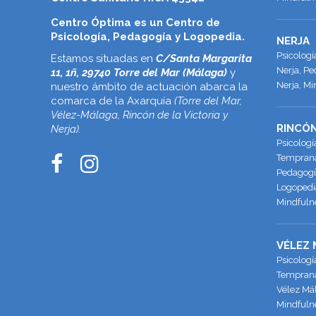
Centro Óptima es un Centro de
Psicología, Pedagogía y Logopedia.
NERJA
Psicolog
Estamos situadas en
C/Santa Margarita
Nerja, Pe
11, 1ñ, 29740 Torre del Mar (Málaga)
y
Nerja, Mi
nuestro ámbito de actuación abarca la
comarca de la Axarquía
(Torre del Mar,
Vélez-Málaga, Rincón de la Victoria y
RINCÓN
Nerja).
Psicologí
Temprana 
Pedagogía
Logopedia
Mindfulne
VÉLEZ
Psicologí
Temprana
Vélez Má
Mindfuln