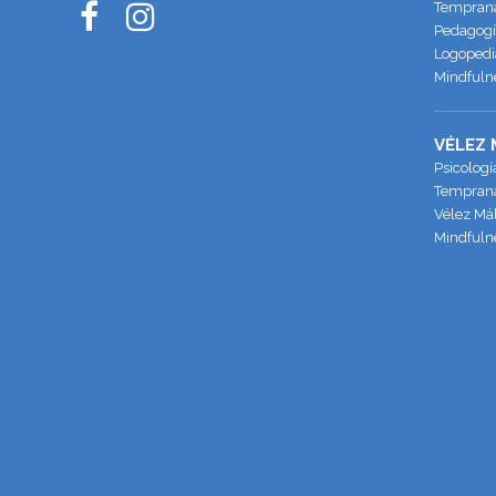
Temprana 
Pedagogía
Logopedia
Mindfulne
VÉLEZ
Psicologí
Temprana
Vélez Má
Mindfuln