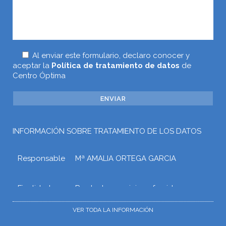
Al enviar este formulario, declaro conocer y
aceptar la
Política de tratamiento de datos
de
Centro Óptima
INFORMACIÓN SOBRE TRATAMIENTO DE LOS DATOS
Responsable
Mª AMALIA ORTEGA GARCIA
Finalidad
Prestar los servicios ofrecidos a
través de la web o atender otros
tipos de relaciones que puedan
VER TODA LA INFORMACIÓN
surgir con Mª AMALIA ORTEGA