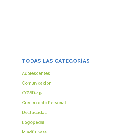
un nuevo trimestre con entusiasmo.
Como sabéis en Centro Óptima somos
unas apasionadas por facilitaros vuestra
labor con vuestros hijos. Así que ahora
que arrancamos con el segundo...
08 enero, 2019
TODAS LAS CATEGORÍAS
Adolescentes
Comunicación
COVID-19
Crecimiento Personal
Destacadas
Logopedia
Mindfulness