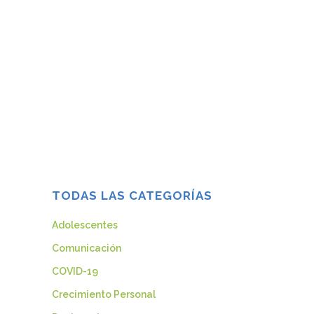
La comunicación es una parte muy
importante en nuestra vida, a través de
nuestro habla y nuestro lenguaje
creamos una comunicación, con la que
pretendemos transmitir y recibir ideas,
expresar nuestros sentimientos, adquirir
conocimientos y socializar con los
demás seres explicando nuestras
experiencias. Uno de los...
24 marzo, 2014
TODAS LAS CATEGORÍAS
Adolescentes
Comunicación
COVID-19
Crecimiento Personal