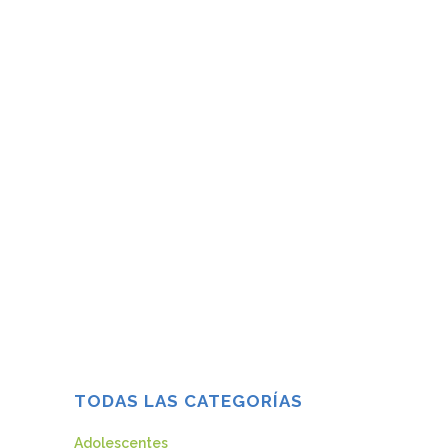
¿CÓMO AFRONTAN LOS NIÑOS LA
PÉRDIDA DE UN SER QUERIDO?
La familia constituye un pilar fundamental
en la vida de los más pequeños. El
ambiente familiar en el que crecen los
niños va a influir de forma decisiva en su
desarrollo posterior, pues en él los
pequeños ven cubiertas sus necesidades
psicológicas básicas y adquieren...
12 mayo, 2019
TODAS LAS CATEGORÍAS
Adolescentes