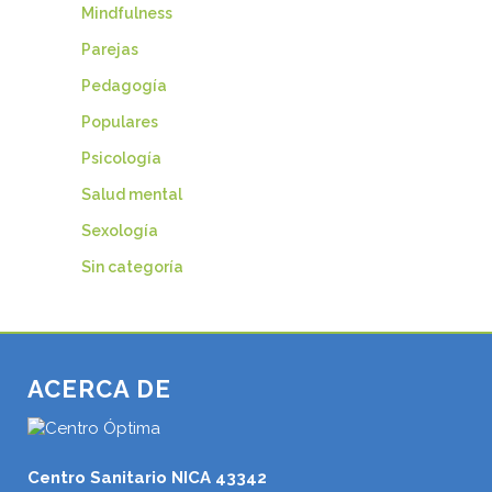
Mindfulness
Parejas
Pedagogía
Populares
Psicología
Salud mental
Sexología
Sin categoría
ACERCA DE
Centro Sanitario NICA 43342