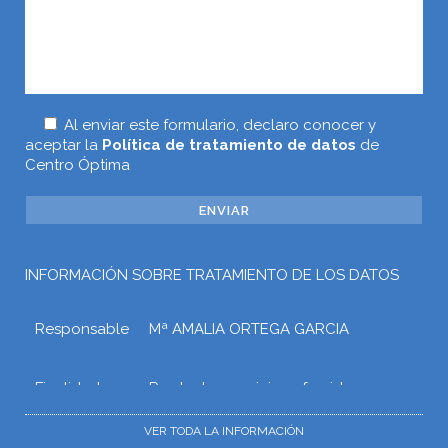
Al enviar este formulario, declaro conocer y
aceptar la
Política de tratamiento de datos
de
Centro Óptima
INFORMACIÓN SOBRE TRATAMIENTO DE LOS DATOS
Responsable
Mª AMALIA ORTEGA GARCIA
Finalidad
Prestar los servicios ofrecidos a
través de la web o atender otros
tipos de relaciones que puedan
VER TODA LA INFORMACIÓN