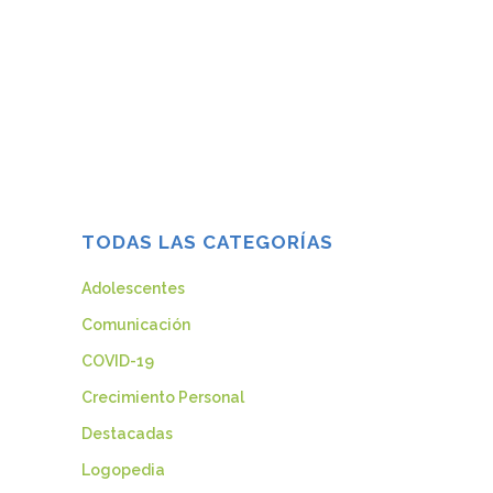
por parte de los hijos es una de las
preocupaciones más frecuentes que a lo
largo de 20 años vemos en consulta.
Todas las personas coincidimos en
considerarlas intolerables. ¿Es que
constituyen un espacio...
26 julio, 2013
TODAS LAS CATEGORÍAS
Adolescentes
Comunicación
COVID-19
Crecimiento Personal
Destacadas
Logopedia