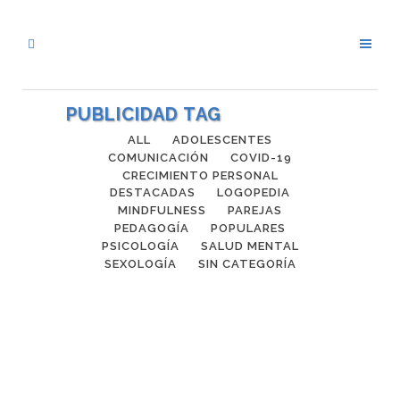
PUBLICIDAD TAG
ALL
ADOLESCENTES
COMUNICACIÓN
COVID-19
CRECIMIENTO PERSONAL
DESTACADAS
LOGOPEDIA
MINDFULNESS
PAREJAS
PEDAGOGÍA
POPULARES
PSICOLOGÍA
SALUD MENTAL
SEXOLOGÍA
SIN CATEGORÍA
CÓMO ACERTAR CON LOS
REGALOS NAVIDEÑOS
Con las próximas fiestas navideñas a la
vuelta de la esquina, todos abrigamos la