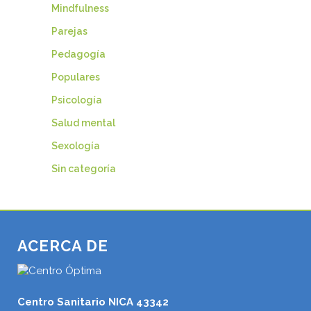
Mindfulness
Parejas
Pedagogía
Populares
Psicología
Salud mental
Sexología
Sin categoría
ACERCA DE
Centro Sanitario NICA 43342