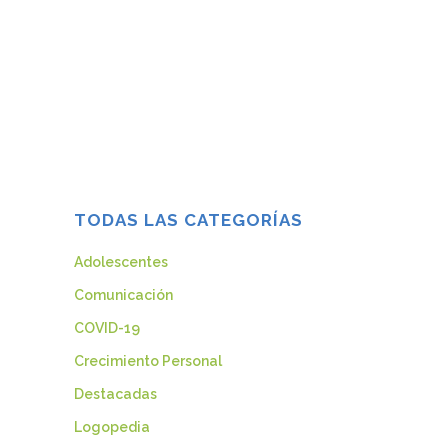
ilusión de llegar al corazón de las
personas que queremos con un regalo
de su agrado, que les impresione y
también abrigamos la esperanza de
recibir alguno para sentirnos amados.
Tenemos...
18 diciembre, 2013
TODAS LAS CATEGORÍAS
Adolescentes
Comunicación
COVID-19
Crecimiento Personal
Destacadas
Logopedia