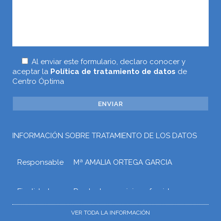
Al enviar este formulario, declaro conocer y
aceptar la
Política de tratamiento de datos
de
Centro Óptima
INFORMACIÓN SOBRE TRATAMIENTO DE LOS DATOS
Responsable
Mª AMALIA ORTEGA GARCIA
Finalidad
Prestar los servicios ofrecidos a
través de la web o atender otros
tipos de relaciones que puedan
VER TODA LA INFORMACIÓN