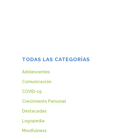
fue el Día Mundial del Alzheimer.Según
los últimos estudios epidemiológicos, en
España, aproximadamente el 15% de las
personas mayores de 65 años presentan
demencia, cifra...
30 septiembre, 2013
TODAS LAS CATEGORÍAS
Adolescentes
Comunicación
COVID-19
Crecimiento Personal
Destacadas
Logopedia
Mindfulness