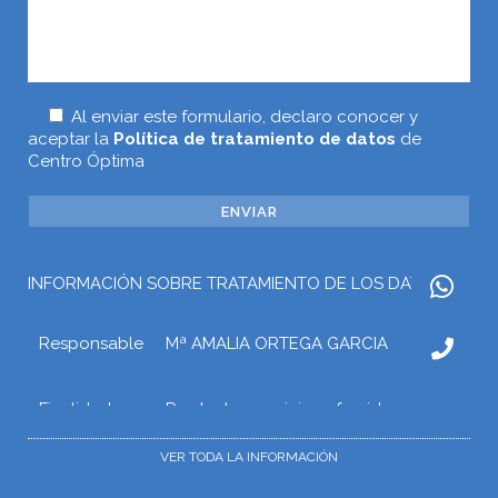
Al enviar este formulario, declaro conocer y
aceptar la
Política de tratamiento de datos
de
Centro Óptima
INFORMACIÓN SOBRE TRATAMIENTO DE LOS DATOS
Responsable
Mª AMALIA ORTEGA GARCIA
Finalidad
Prestar los servicios ofrecidos a
través de la web o atender otros
tipos de relaciones que puedan
VER TODA LA INFORMACIÓN
surgir con Mª AMALIA ORTEGA