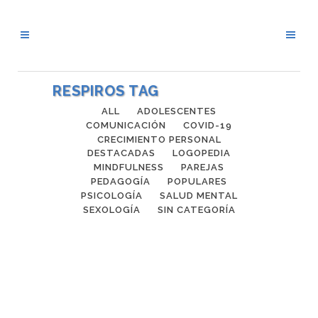
RESPIROS TAG
ALL
ADOLESCENTES
COMUNICACIÓN
COVID-19
CRECIMIENTO PERSONAL
DESTACADAS
LOGOPEDIA
MINDFULNESS
PAREJAS
PEDAGOGÍA
POPULARES
PSICOLOGÍA
SALUD MENTAL
SEXOLOGÍA
SIN CATEGORÍA
LA ENFERMEDAD DE ALZHEIMER
“Se dice que la demencia golpea el
cerebro del paciente y el corazón de sus
familiares” El pasado 21 de Septiembre