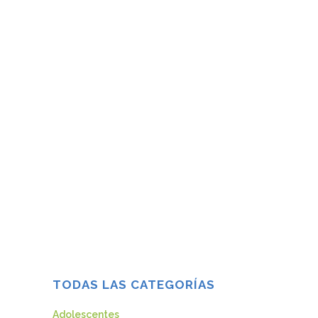
EL SUICIDIO: ANÁLISIS DE SUS
CIFRAS EN MÁLAGA
Según la OMS (2018), el suicidio se ha
convertido en un grave problema de
salud pública. Cerca de 800.000
personas al año deciden quitarse la vida,
mientras que el número de personas que
lo intenta es aún mayor. El suicidio se
puede dar a todas...
28 febrero, 2020
TODAS LAS CATEGORÍAS
Adolescentes