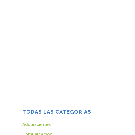
¿QUÉ HAGO CUANDO ME DAN EL
DIAGNÓSTICO DE MI HIJO/A?
“Y ahora...
03 marzo, 2021
TODAS LAS CATEGORÍAS
Adolescentes
Comunicación