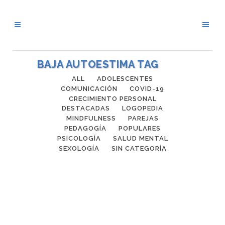
BAJA AUTOESTIMA TAG
ALL
ADOLESCENTES
COMUNICACIÓN
COVID-19
CRECIMIENTO PERSONAL
DESTACADAS
LOGOPEDIA
MINDFULNESS
PAREJAS
PEDAGOGÍA
POPULARES
PSICOLOGÍA
SALUD MENTAL
SEXOLOGÍA
SIN CATEGORÍA
LOS CELOS EN LA PAREJA
Todos en algún momento de nuestra
vida hemos comprobado los celos. El
que una persona con la que tenemos una