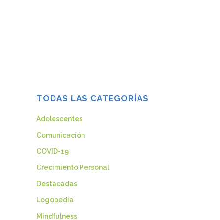
relación valiosa y especial, ya sea una
amiga, nuestro jefe, compañera de
trabajo, vecino…, se distancie de nosotros
y comience a prestarle atención hacia
otra...
04 junio, 2014
TODAS LAS CATEGORÍAS
Adolescentes
Comunicación
COVID-19
Crecimiento Personal
Destacadas
Logopedia
Mindfulness