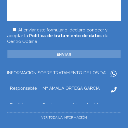
Al enviar este formulario, declaro conocer y
aceptar la
Política de tratamiento de datos
de
Centro Óptima
INFORMACIÓN SOBRE TRATAMIENTO DE LOS DATOS
Responsable
Mª AMALIA ORTEGA GARCIA
Finalidad
Prestar los servicios ofrecidos a
través de la web o atender otros
tipos de relaciones que puedan
VER TODA LA INFORMACIÓN
surgir con Mª AMALIA ORTEGA