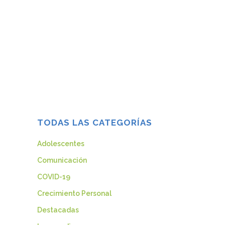
Desde hace pocos años se oye hablar
cada vez más de cómo las técnicas de
Mindfulness nos pueden ayudar a crecer
como personas, a afrontar los retos de la
vida diaria personal, familiar y profesional.
Se trata de una experiencia psicológica
que nos ayuda a...
03 septiembre, 2014
TODAS LAS CATEGORÍAS
Adolescentes
Comunicación
COVID-19
Crecimiento Personal
Destacadas