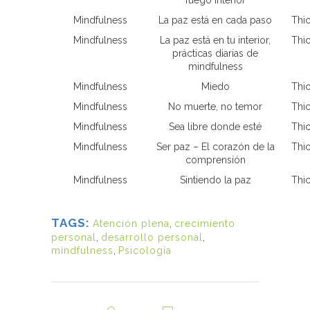
Mindfulness
La paz está en cada paso
Thi
Mindfulness
La paz está en tu interior,
Thi
prácticas diarias de
mindfulness
Mindfulness
Miedo
Thi
Mindfulness
No muerte, no temor
Thi
Mindfulness
Sea libre donde esté
Thi
Mindfulness
Ser paz – El corazón de la
Thi
comprensión
Mindfulness
Sintiendo la paz
Thi
TAGS:
Atención plena
,
crecimiento
personal
,
desarrollo personal
,
mindfulness
,
Psicología