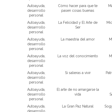
Autoayuda,
Cómo hacer para que te
Ma
desarrrollo
pasen cosas buenas
personal
Autoayuda,
La Felicidad y El Arte de
Mic
desarrrollo
Ser
personal
Autoayuda,
La maestria del amor
M
desarrrollo
personal
Autoayuda,
La voz del conocimiento
M
desarrrollo
personal
Autoayuda,
Si salieras a vivir
Patr
desarrrollo
personal
Autoayuda,
El arte de no amargarse la
desarrrollo
vida
S
personal
Autoayuda,
La Gran Paz Natural
Sogy
desarrrollo