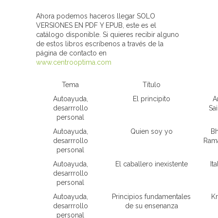
Ahora podemos haceros llegar SOLO
VERSIONES EN PDF Y EPUB, este es el
catálogo disponible. Si quieres recibir alguno
de estos libros escríbenos a través de la
página de contacto en
www.centrooptima.com
Tema
Título
Autoayuda,
El principito
A
desarrrollo
Sa
personal
Autoayuda,
Quien soy yo
Bh
desarrrollo
Rama
personal
Autoayuda,
El caballero inexistente
It
desarrrollo
personal
Autoayuda,
Principios fundamentales
Kr
desarrrollo
de su ensenanza
personal