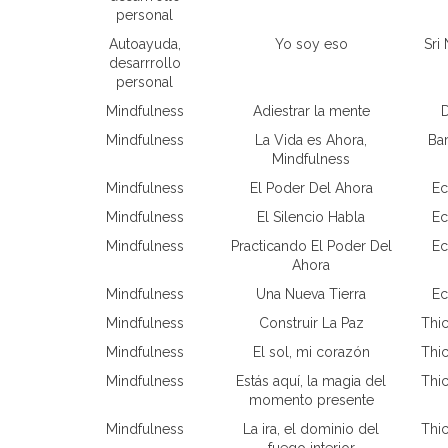
personal
Autoayuda,
Yo soy eso
Sri
desarrrollo
personal
Mindfulness
Adiestrar la mente
D
Mindfulness
La Vida es Ahora,
Bar
Mindfulness
Mindfulness
El Poder Del Ahora
Ec
Mindfulness
El Silencio Habla
Ec
Mindfulness
Practicando El Poder Del
Ec
Ahora
Mindfulness
Una Nueva Tierra
Ec
Mindfulness
Construir La Paz
Thi
Mindfulness
El sol, mi corazón
Thi
Mindfulness
Estás aquí, la magia del
Thi
momento presente
Mindfulness
La ira, el dominio del
Thi
fuego interior