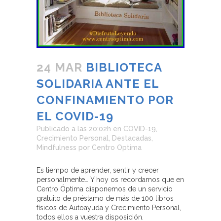
24 MAR
BIBLIOTECA
SOLIDARIA ANTE EL
CONFINAMIENTO POR
EL COVID-19
Publicado a las 20:02h
en
COVID-19
,
Crecimiento Personal
,
Destacadas
,
Mindfulness
por
Centro Optima
Es tiempo de aprender, sentir y crecer
personalmente… Y hoy os recordamos que en
Centro Óptima disponemos de un servicio
gratuito de préstamo de más de 100 libros
físicos de Autoayuda y Crecimiento Personal,
todos ellos a vuestra disposición.