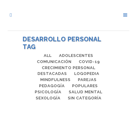
DESARROLLO PERSONAL
TAG
ALL
ADOLESCENTES
COMUNICACIÓN
COVID-19
CRECIMIENTO PERSONAL
DESTACADAS
LOGOPEDIA
MINDFULNESS
PAREJAS
PEDAGOGÍA
POPULARES
PSICOLOGÍA
SALUD MENTAL
SEXOLOGÍA
SIN CATEGORÍA
LA ERA TECNO-ILÓGICA
Resumen del artículo “La Era Tecno-
ilógica: el impacto de las pantallas en el