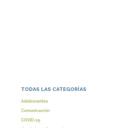
¿QUÉ CONOCES DE LA
DEPRESIÓN?
Artículo sobre la depresión ...
30 noviembre, 2021
TODAS LAS CATEGORÍAS
Adolescentes
Comunicación
COVID-19