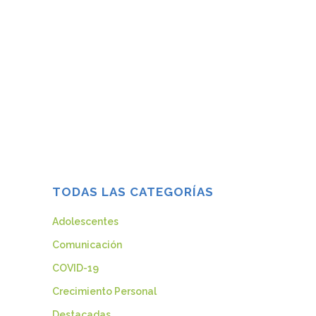
AYUDA A TU HIJA/O A SER UN
ADULTO SANO
AYUDA A TU HIJA/O A SER UN ADULTO
SANO...
27 diciembre, 2021
TODAS LAS CATEGORÍAS
Adolescentes
Comunicación
COVID-19
Crecimiento Personal
Destacadas