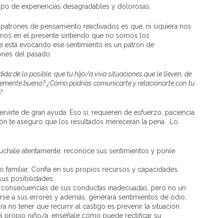
tipo de experiencias desagradables y dolorosas.
 patrones de pensamiento reactivados es que, ni siquiera nos
mos en el presente sintiendo que no somos los
ue está evocando ese sentimiento es un patrón de
ones del pasado.
da de lo posible, que tu hijo/a viva situaciones que le lleven, de
entemente bueno? ¿Cómo podrías comunicarte y relacionarte con tu
?
servirte de gran ayuda. Eso sí, requieren de esfuerzo, paciencia
ación te aseguro que los resultados merecerán la pena. Lo
scúchale atentamente, reconoce sus sentimientos y ponle
o familiar. Confía en sus propios recursos y capacidades,
us posibilidades.
 consecuencias de sus conductas inadecuadas, pero no un
ntarse a sus errores y además, generará sentimientos de odio,
a no tener que recurrir al castigo es prevenir la situación
el propio niño/a, enséñale cómo puede rectificar su