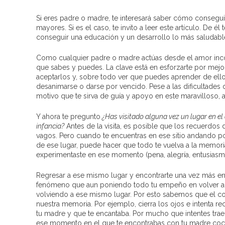
Si eres padre o madre, te interesará saber cómo consegui
mayores. Si es el caso, te invito a leer este artículo. De é
conseguir una educación y un desarrollo lo más saludable 
Como cualquier padre o madre actúas desde el amor incon
que sabes y puedes. La clave está en esforzarte por mejor
aceptarlos y, sobre todo ver que puedes aprender de ellos
desanimarse o darse por vencido. Pese a las dificultades
motivo que te sirva de guía y apoyo en este maravilloso,
Y ahora te pregunto
¿Has visitado alguna vez un lugar en e
infancia?
Antes de la visita, es posible que los recuerdos
vagos. Pero cuando te encuentras en ese sitio andando por
de ese lugar, puede hacer que todo te vuelva a la memori
experimentaste en ese momento (pena, alegría, entusiasmo,
Regresar a ese mismo lugar y encontrarte una vez más en
fenómeno que aun poniendo todo tu empeño en volver a 
volviendo a ese mismo lugar. Por esto sabemos que el co
nuestra memoria. Por ejemplo, cierra los ojos e intenta re
tu madre y que te encantaba. Por mucho que intentes traer 
ese momento en el que te encontrabas con tu madre cocin