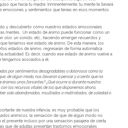
guiso que hacía tu madre. Inminentemente, tu mente te llevará
o de emociones y sentimientos que tenías en esos momentos
gado y descubierto cómo nuestros estados emocionales
tras mentes. Un estado de ánimo puede funcionar como un
n olor, un sonido, etc., haciendo emerger recuerdos y
que teníamos ese estado de ánimo. De esta manera, los
tos estados de ánimo, regresarán de forma automática
 actualidad. Es decir, cuando ese estado de ánimo vuelve a
e tengamos asociados a él.
cados por sentimientos desagradables o dolorosos como la
 que, de algún modo, nos llevaron a pensar y a sentir que no
e éramos unos farsantes? ¿Qué ocurre si durante nuestra
on los recursos vitales de los que disponemos ahora,
er sido abandonados, insultados o maltratados, de soledad o
portante de nuestra infancia, es muy probable que los
stados anímicos, la sensación de que de algún modo no
 el presente incluso por una sensación pasajera de cierta
s que de adultas presentan trastornos emocionales