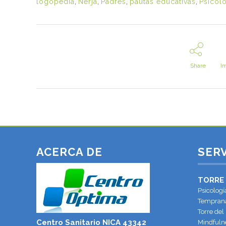
logopedia
,
Nerja
,
Padres
,
pautas educativas
,
Psicol
Share
I
ACERCA DE
SERV
TORRE
Psicologí
Temprana
Torre del
Centro Sanitario NICA 43342
Mindfulne