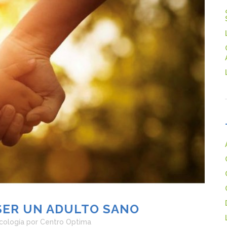
 SER UN ADULTO SANO
cología
por
Centro Optima