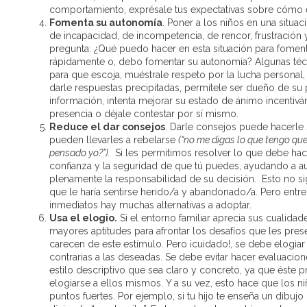
comportamiento, exprésale tus expectativas sobre cómo 
Fomenta su autonomía
. Poner a los niños en una situ
de incapacidad, de incompetencia, de rencor, frustración y 
pregunta: ¿Qué puedo hacer en esta situación para foment
rápidamente o, debo fomentar su autonomía? Algunas téc
para que escoja, muéstrale respeto por la lucha personal,
darle respuestas precipitadas, permítele ser dueño de su 
información, intenta mejorar su estado de ánimo incentiván
presencia o déjale contestar por sí mismo.
Reduce el dar consejos
. Darle consejos puede hacerle 
pueden llevarles a rebelarse
(“no me digas lo que tengo que
pensado yo?”).
Si les permitimos resolver lo que debe hac
confianza y la seguridad de que tú puedes, ayudando a a
plenamente la responsabilidad de su decisión. Esto no sig
que le haría sentirse herido/a y abandonado/a. Pero entre
inmediatos hay muchas alternativas a adoptar.
Usa el elogio.
Si el entorno familiar aprecia sus cualida
mayores aptitudes para afrontar los desafíos que les prese
carecen de este estímulo. Pero ¡cuidado!, se debe elogi
contrarias a las deseadas. Se debe evitar hacer evaluacio
estilo descriptivo que sea claro y concreto, ya que ést
elogiarse a ellos mismos. Y a su vez, esto hace que los 
puntos fuertes. Por ejemplo, si tu hijo te enseña un dibujo