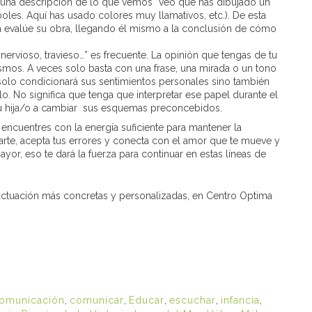
r una descripción de lo que vemos “veo que has dibujado un
les. Aquí has usado colores muy llamativos, etc.). De esta
n evalúe su obra, llegando él mismo a la conclusión de cómo
, nervioso, travieso…” es frecuente. La opinión que tengas de tu
smos. A veces solo basta con una frase, una mirada o un tono
 solo condicionará sus sentimientos personales sino también
ilo. No significa que tenga que interpretar ese papel durante el
 tu hija/o a cambiar sus esquemas preconcebidos.
encuentres con la energía suficiente para mantener la
arte, acepta tus errores y conecta con el amor que te mueve y
r, eso te dará la fuerza para continuar en estas líneas de
 actuación más concretas y personalizadas, en Centro Optima
omunicación
,
comunicar
,
Educar
,
escuchar
,
infancia
,