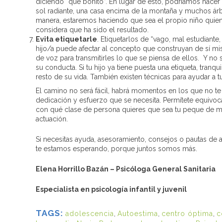
diciendo “que bonito”. En lugar de esto, podríamos hace
sol radiante, una casa encima de la montaña y muchos árbo
manera, estaremos haciendo que sea el propio niño quie
considera que ha sido el resultado.
Evita etiquetarle
. Etiquetarlos de “vago, mal estudiante
hijo/a puede afectar al concepto que construyan de sí mi
de voz para transmitirles lo que se piensa de ellos. Y no
su conducta. Si tu hijo ya tiene puesta una etiqueta, tranqu
resto de su vida. También existen técnicas para ayudar a
El camino no será fácil, habrá momentos en los que no te 
dedicación y esfuerzo que se necesita. Permítete equivoc
con qué clase de persona quieres que sea tu peque de mayo
actuación.
Si necesitas ayuda, asesoramiento, consejos o pautas de
te estamos esperando, porque juntos somos más.
Elena Horrillo Bazán – Psicóloga General Sanitaria
Especialista en psicología infantil y juvenil
TAGS:
adolescencia
,
Autoestima
,
centro óptima
,
c