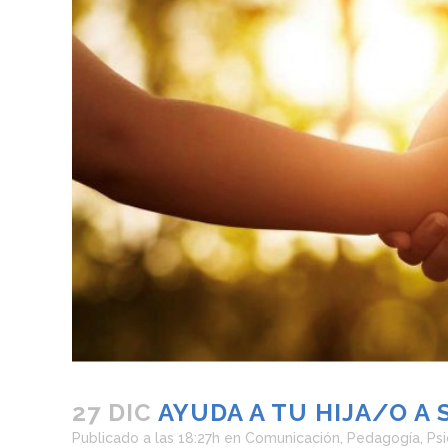
27 DIC
AYUDA A TU HIJA/O A
Publicado a las 18:27h
en
Comunicación
,
Pedagogía
,
Psi