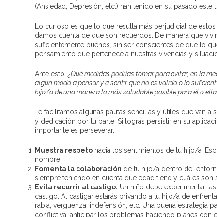
(Ansiedad, Depresión, etc.) han tenido en su pasado este 
Lo curioso es que lo que resulta más perjudicial de estos
damos cuenta de que son recuerdos. De manera que vivi
suficientemente buenos, sin ser conscientes de que lo q
pensamiento que pertenece a nuestras vivencias y situaci
Ante esto,
¿Qué medidas podrías tomar para evitar, en la medi
algún modo a pensar y a sentir que no es válido o lo sufici
hijo/a de una manera lo más saludable posible para él o ella
Te facilitamos algunas pautas sencillas y útiles que van a 
y dedicación por tu parte. Si logras persistir en su aplic
importante es perseverar.
Muestra respeto
hacia los sentimientos de tu hijo/a. E
nombre.
Fomenta la colaboración
de tu hijo/a dentro del entorn
siempre teniendo en cuenta qué edad tiene y cuáles son s
Evita recurrir al castigo.
Un niño debe experimentar las
castigo. Al castigar estarás privando a tu hijo/a de enfre
rabia, vergüenza, indefensión, etc. Una buena estrategia par
conflictiva, anticipar los problemas haciendo planes con 