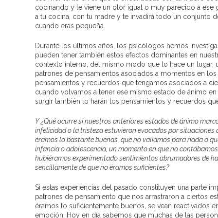
cocinando y te viene un olor igual o muy parecido a ese 
a tu cocina, con tu madre y te invadirá todo un conjunt
cuando eras pequeña.
Durante los últimos años, los psicólogos hemos investi
pueden tener también estos efectos dominantes en nues
contexto interno, del mismo modo que lo hace un lugar, u
patrones de pensamientos asociados a momentos en los 
pensamientos y recuerdos que tengamos asociados a cier
cuando volvamos a tener ese mismo estado de ánimo en la
surgir también lo harán los pensamientos y recuerdos qu
Y ¿Qué ocurre si nuestros anteriores estados de ánimo mar
infelicidad o la tristeza estuvieron evocados por situaciones
éramos lo bastante buenas, que no valíamos para nada o qu
infancia o adolescencia, un momento en que no contábamos c
hubiéramos experimentado sentimientos abrumadores de hab
sencillamente de que no éramos suficientes?
Si estas experiencias del pasado constituyen una parte im
patrones de pensamiento que nos arrastraron a ciertos e
éramos lo suficientemente buenos, se vean reactivados en
emoción. Hoy en día sabemos que muchas de las persona