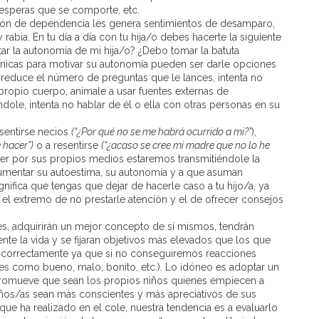
esperas que se comporte, etc.
ación de dependencia les genera sentimientos de desamparo,
rabia. En tu día a día con tu hija/o debes hacerte la siguiente
ar la autonomía de mi hija/o? ¿Debo tomar la batuta
nicas para motivar su autonomía pueden ser darle opciones
 reduce el número de preguntas que le lances, intenta no
propio cuerpo, anímale a usar fuentes externas de
dole, intenta no hablar de él o ella con otras personas en su
sentirse necios
(“¿Por qué no se me habrá ocurrido a mi?”
),
 hacer”)
o a resentirse
(“¿acaso se cree mi madre que no lo he
er por sus propios medios estaremos transmitiéndole la
umentar su autoestima, su autonomía y a que asuman
nifica que tengas que dejar de hacerle caso a tu hijo/a, ya
 el extremo de no prestarle atención y el de ofrecer consejos
des, adquirirán un mejor concepto de sí mismos, tendrán
nte la vida y se fijaran objetivos más elevados que los que
ar correctamente ya que si no conseguiremos reacciones
nes como bueno, malo, bonito, etc.). Lo idóneo es adoptar un
e promueve que sean los propios niños quienes empiecen a
niños/as sean más conscientes y más apreciativos de sus
 que ha realizado en el cole, nuestra tendencia es a evaluarlo