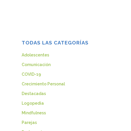
que subyace, nos gustaría acotar la
mirada sobre la franja de...
29 noviembre, 2017
TODAS LAS CATEGORÍAS
Adolescentes
Comunicación
COVID-19
Crecimiento Personal
Destacadas
Logopedia
Mindfulness
Parejas