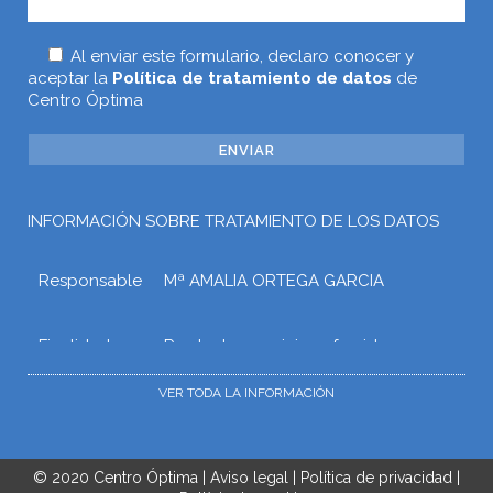
Al enviar este formulario, declaro conocer y
aceptar la
Política de tratamiento de datos
de
Centro Óptima
INFORMACIÓN SOBRE TRATAMIENTO DE LOS DATOS
Responsable
Mª AMALIA ORTEGA GARCIA
Finalidad
Prestar los servicios ofrecidos a
través de la web o atender otros
tipos de relaciones que puedan
VER TODA LA INFORMACIÓN
surgir con Mª AMALIA ORTEGA
GARCIA como consecuencia de las
solicitudes, gestiones o trámites que
el usuario realice mediante la web.
© 2020
Centro Óptima
|
Aviso legal
|
Política de privacidad
|