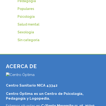
Pedagogía
Populares
Psicología
Salud mental
Sexología
Sin categoría
ACERCA DE
Centro Sanitario NICA 43342
Centro Óptima es un Centro de Psicología,
Pedagogía y Logopedia.
Estamos situadas en
C/Santa Margarita 11, 1ñ, 29740