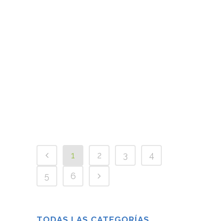
personal y profesional, un tema que me...
29 marzo, 2021
¿QUÉ HAGO CUANDO ME DAN EL
DIAGNÓSTICO DE MI HIJO/A?
“Y ahora...
03 marzo, 2021
1
2
3
4
5
6
TODAS LAS CATEGORÍAS