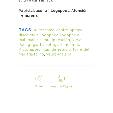
su día a día más fácil.
Patricia Lucena – Logopeda, Atención
Temprana
TAGS:
Autoestima
,
centro óptima
,
discalculia
,
logopeda
,
logopedia
,
matemáticas
,
multiplicación
,
Nerja
,
Pedagogía
,
Psicología
,
Rincón de la
Victoria
,
técnicas de estudio
,
torre del
Mar
,
trastorno
,
Vélez-Málaga
Share
Imprimir Página