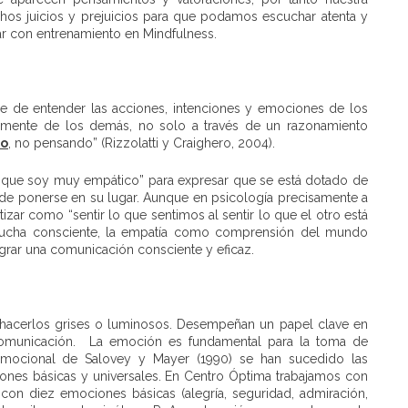
ichos juicios y prejuicios para que podamos escuchar atenta y
ar con entrenamiento en Mindfulness.
de de entender las acciones, intenciones y emociones de los
 mente de los demás, no solo a través de un razonamiento
do
, no pensando” (Rizzolatti y Craighero, 2004).
s que soy muy empático” para expresar que se está dotado de
, de ponerse en su lugar. Aunque en psicología precisamente a
ar como “sentir lo que sentimos al sentir lo que el otro está
scucha consciente, la empatía como comprensión del mundo
ograr una comunicación consciente y eficaz.
hacerlos grises o luminosos. Desempeñan un papel clave en
 comunicación. La emoción es fundamental para la toma de
emocional de Salovey y Mayer (1990) se han sucedido las
ones básicas y universales. En Centro Óptima trabajamos con
 con diez emociones básicas (alegría, seguridad, admiración,