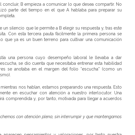
al concluir, B empieza a comunicar lo que desea compartir. No
izó parte del tiempo en el que A hablaba para preparar su
ompleta.
 un silencio que le permite a B elegir su respuesta y, tras este
ta. Con esta tercera pauta fácilmente la primera persona se
 que ya es un buen terreno para cultivar una comunicación
istía una persona cuyo desempeño laboral le llevaba a dar
a escucha, se dio cuenta que necesitaba entrenar esta habilidad
ores se anotaba en el margen del folio “escucha” (como un
ismo).
 mientras nos hablan, estamos preparando una respuesta. Esto
ente en escuchar con atención a nuestro interlocutor. Una
irá comprendida y, por tanto, motivada para llegar a acuerdos
cuchemos con atención plena, sin interrumpir y que mantengamos
 aparecen pensamientos y valoraciones, por tanto nuestra