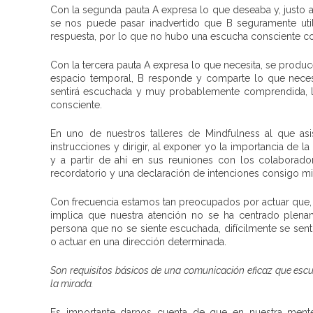
Con la segunda pauta A expresa lo que deseaba y, justo 
se nos puede pasar inadvertido que B seguramente util
respuesta, por lo que no hubo una escucha consciente c
Con la tercera pauta A expresa lo que necesita, se produce
espacio temporal, B responde y comparte lo que necesi
sentirá escuchada y muy probablemente comprendida, lo
consciente.
En uno de nuestros talleres de Mindfulness al que as
instrucciones y dirigir, al exponer yo la importancia de l
y a partir de ahí en sus reuniones con los colaborad
recordatorio y una declaración de intenciones consigo m
Con frecuencia estamos tan preocupados por actuar que,
implica que nuestra atención no se ha centrado plenam
persona que no se siente escuchada, difícilmente se sent
o actuar en una dirección determinada.
Son requisitos básicos de una comunicación eficaz que es
la mirada.
Es importante darnos cuenta de que en nuestra mente