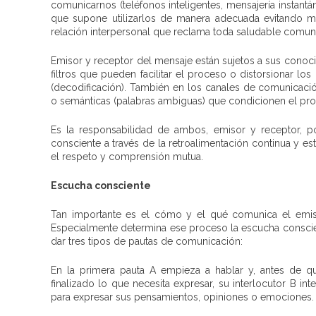
comunicarnos (teléfonos inteligentes, mensajería instantá
que supone utilizarlos de manera adecuada evitando ma
relación interpersonal que reclama toda saludable comun
Emisor y receptor del mensaje están sujetos a sus conoc
filtros que pueden facilitar el proceso o distorsionar l
(decodificación). También en los canales de comunicación u
o semánticas (palabras ambiguas) que condicionen el pr
Es la responsabilidad de ambos, emisor y receptor, po
consciente a través de la retroalimentación continua y e
el respeto y comprensión mutua.
Escucha consciente
Tan importante es el cómo y el qué comunica el emiso
Especialmente determina ese proceso la escucha conscie
dar tres tipos de pautas de comunicación:
En la primera pauta A empieza a hablar y, antes de q
finalizado lo que necesita expresar, su interlocutor B in
para expresar sus pensamientos, opiniones o emociones.