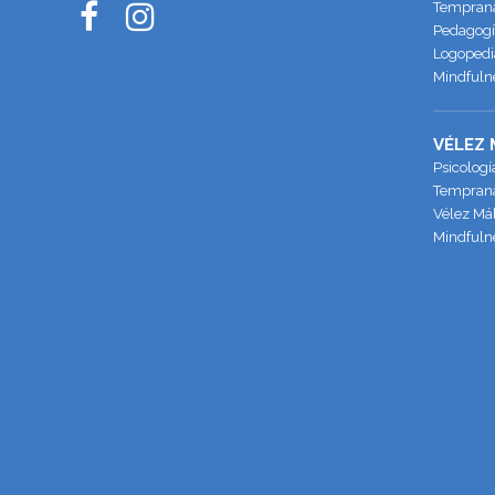
Temprana 
Pedagogía
Logopedia
Mindfulne
VÉLEZ
Psicologí
Temprana
Vélez Má
Mindfuln