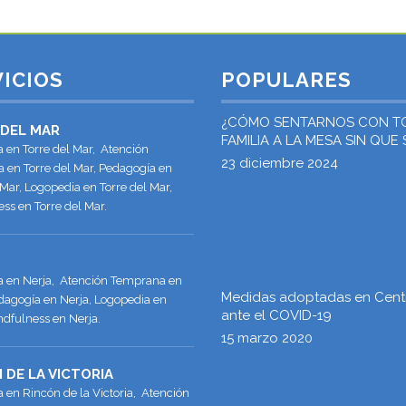
ICIOS
POPULARES
¿CÓMO SENTARNOS CON T
 DEL MAR
FAMILIA A LA MESA SIN QUE
a en Torre del Mar, Atención
«ATRAGANTE EL PAVO»?
23 diciembre 2024
 en Torre del Mar, Pedagogía en
 Mar, Logopedia en Torre del Mar,
ss en Torre del Mar.
ía en Nerja, Atención Temprana en
Medidas adoptadas en Cent
dagogía en Nerja, Logopedia en
ante el COVID-19
ndfulness en Nerja.
15 marzo 2020
 DE LA VICTORIA
a en Rincón de la Victoria, Atención