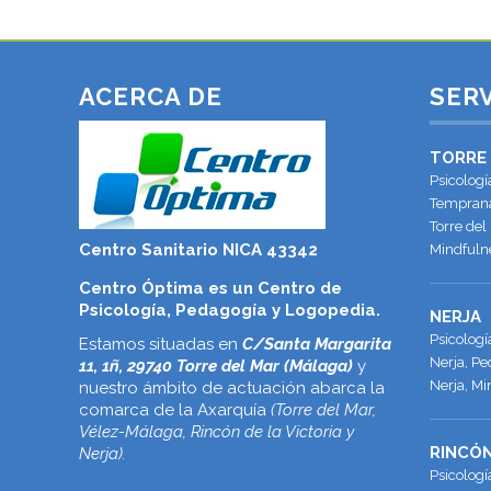
ACERCA DE
SERV
TORRE
Psicologí
Temprana
Torre del
Centro Sanitario NICA 43342
Mindfulne
Centro Óptima es un Centro de
Psicología, Pedagogía y Logopedia.
NERJA
Psicolog
Estamos situadas en
C/Santa Margarita
Nerja, Pe
11, 1ñ, 29740 Torre del Mar (Málaga)
y
Nerja, Mi
nuestro ámbito de actuación abarca la
comarca de la Axarquía
(Torre del Mar,
Vélez-Málaga, Rincón de la Victoria y
RINCÓN
Nerja).
Psicologí