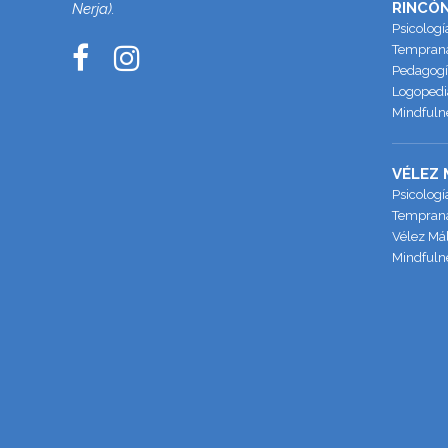
RINCÓN
Nerja).
Psicologí
Temprana 
Pedagogía
Logopedia
Mindfulne
VÉLEZ
Psicologí
Temprana
Vélez Má
Mindfuln