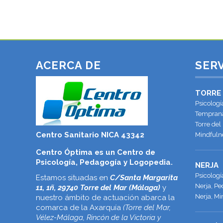
13 septiembre, 2021
ACERCA DE
SERV
TORRE
Psicologí
Temprana
Torre del
Centro Sanitario NICA 43342
Mindfulne
Centro Óptima es un Centro de
Psicología, Pedagogía y Logopedia.
NERJA
Psicolog
Estamos situadas en
C/Santa Margarita
Nerja, Pe
11, 1ñ, 29740 Torre del Mar (Málaga)
y
Nerja, Mi
nuestro ámbito de actuación abarca la
comarca de la Axarquía
(Torre del Mar,
Vélez-Málaga, Rincón de la Victoria y