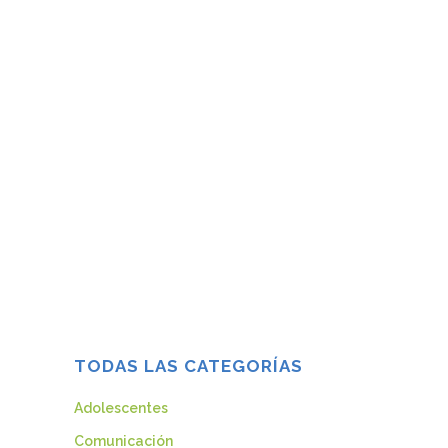
¿QUÉ HAGO CUANDO ME DAN EL
DIAGNÓSTICO DE MI HIJO/A?
“Y ahora...
03 marzo, 2021
TODAS LAS CATEGORÍAS
Adolescentes
Comunicación