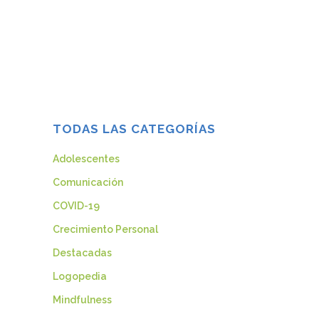
la sexualidad, que no tienen ganas, que
son mayores… El deseo sexual bajo es
cada vez más frecuente como motivo de
consulta a la sexóloga. Se...
11 noviembre, 2013
TODAS LAS CATEGORÍAS
Adolescentes
Comunicación
COVID-19
Crecimiento Personal
Destacadas
Logopedia
Mindfulness