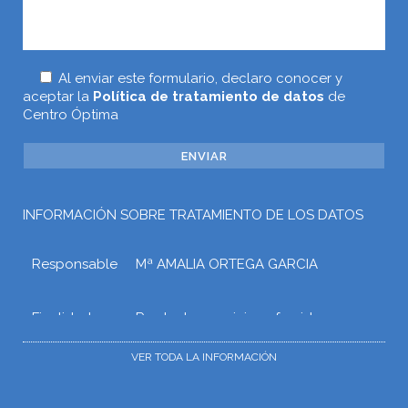
Al enviar este formulario, declaro conocer y
aceptar la
Política de tratamiento de datos
de
Centro Óptima
INFORMACIÓN SOBRE TRATAMIENTO DE LOS DATOS
Responsable
Mª AMALIA ORTEGA GARCIA
Finalidad
Prestar los servicios ofrecidos a
través de la web o atender otros
tipos de relaciones que puedan
VER TODA LA INFORMACIÓN
surgir con Mª AMALIA ORTEGA
GARCIA como consecuencia de las