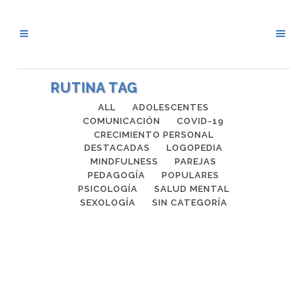
RUTINA TAG
ALL
ADOLESCENTES
COMUNICACIÓN
COVID-19
CRECIMIENTO PERSONAL
DESTACADAS
LOGOPEDIA
MINDFULNESS
PAREJAS
PEDAGOGÍA
POPULARES
PSICOLOGÍA
SALUD MENTAL
SEXOLOGÍA
SIN CATEGORÍA
EL DESEO SEXUAL
EL DESEO SEXUAL A veces, escuchamos
en nuestro entorno que hay personas
que no tienen deseo, que ya no les atrae