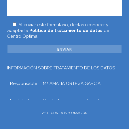
Al enviar este formulario, declaro conocer y
aceptar la
Política de tratamiento de datos
de
Centro Óptima
INFORMACIÓN SOBRE TRATAMIENTO DE LOS DATOS
Responsable
Mª AMALIA ORTEGA GARCIA
Finalidad
Prestar los servicios ofrecidos a
través de la web o atender otros
tipos de relaciones que puedan
VER TODA LA INFORMACIÓN
surgir con Mª AMALIA ORTEGA
GARCIA como consecuencia de las