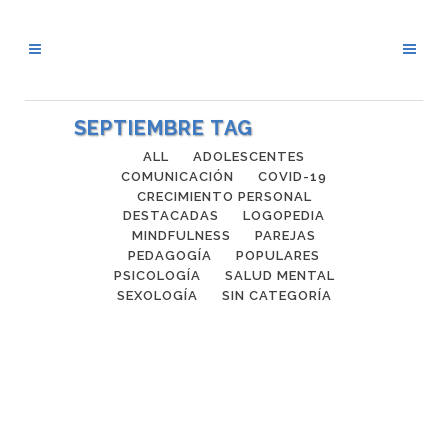
SEPTIEMBRE TAG
ALL
ADOLESCENTES
COMUNICACIÓN
COVID-19
CRECIMIENTO PERSONAL
DESTACADAS
LOGOPEDIA
MINDFULNESS
PAREJAS
PEDAGOGÍA
POPULARES
PSICOLOGÍA
SALUD MENTAL
SEXOLOGÍA
SIN CATEGORÍA
SUPERAR UNA RUPTURA
"Es absolutamente cierto que el tiempo
lo cura todo. Pero lo mejor es que
puedes decidir cuánto tiempo quieres