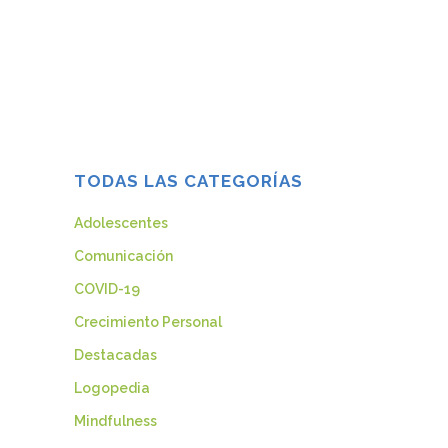
sufrir. Mientras más rápido te des cuenta
de que cada relación, buena o mala, fue
un regalo, más rápido podrás perdonarte
y perdonar a la otra...
10 octubre, 2014
TODAS LAS CATEGORÍAS
Adolescentes
Comunicación
COVID-19
Crecimiento Personal
Destacadas
Logopedia
Mindfulness