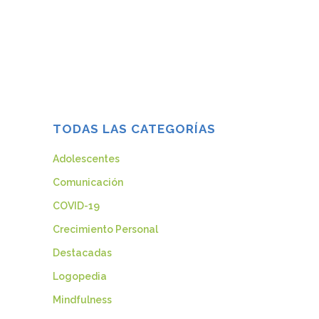
nos damos cuenta de que no hablamos
con ella. Uno de los motivos más
frecuentes a la hora de acudir a terapia
es...
03 septiembre, 2013
TODAS LAS CATEGORÍAS
Adolescentes
Comunicación
COVID-19
Crecimiento Personal
Destacadas
Logopedia
Mindfulness