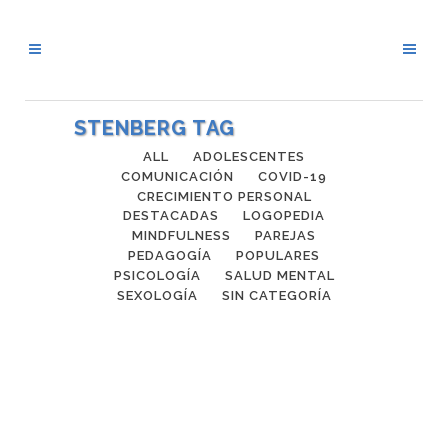
STENBERG TAG
ALL
ADOLESCENTES
COMUNICACIÓN
COVID-19
CRECIMIENTO PERSONAL
DESTACADAS
LOGOPEDIA
MINDFULNESS
PAREJAS
PEDAGOGÍA
POPULARES
PSICOLOGÍA
SALUD MENTAL
SEXOLOGÍA
SIN CATEGORÍA
LA COMUNICACIÓN EN LA PAREJA
El mes de Agosto, en particular, es un
mes en el que pasamos mucho más
tiempo con nuestra pareja y es cuando