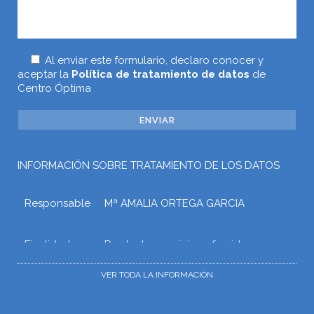
Al enviar este formulario, declaro conocer y
aceptar la
Política de tratamiento de datos
de
Centro Óptima
INFORMACIÓN SOBRE TRATAMIENTO DE LOS DATOS
Responsable
Mª AMALIA ORTEGA GARCIA
Finalidad
Prestar los servicios ofrecidos a
través de la web o atender otros
tipos de relaciones que puedan
VER TODA LA INFORMACIÓN
surgir con Mª AMALIA ORTEGA
GARCIA como consecuencia de las