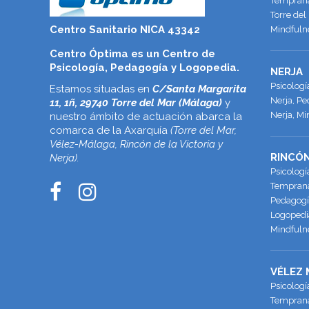
Temprana
Torre del
Centro Sanitario NICA 43342
Mindfulne
Centro Óptima es un Centro de
Psicología, Pedagogía y Logopedia.
NERJA
Psicolog
Estamos situadas en
C/Santa Margarita
Nerja, Pe
11, 1ñ, 29740 Torre del Mar (Málaga)
y
Nerja, Mi
nuestro ámbito de actuación abarca la
comarca de la Axarquía
(Torre del Mar,
Vélez-Málaga, Rincón de la Victoria y
RINCÓN
Nerja).
Psicologí
Temprana 
Pedagogía
Logopedia
Mindfulne
VÉLEZ
Psicologí
Temprana