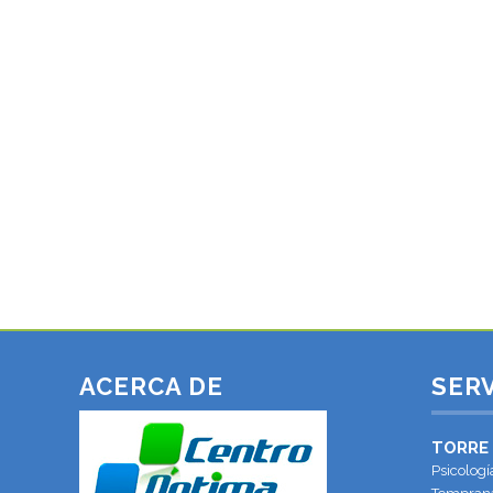
LOS DUELOS. SUPERAR LAS PÉRDIDAS
Según las estadísticas, Septiembre es el mes con
más rupturas de parejas, lo que conlleva cambios,
adaptaciones y superar una pérdida. En relación con
esto, hoy voy a hablar de los duelos, camino por el
cual de una forma u otra, todos hemos recorrido al...
09 septiembre, 2015
ACERCA DE
SERV
TORRE
Psicologí