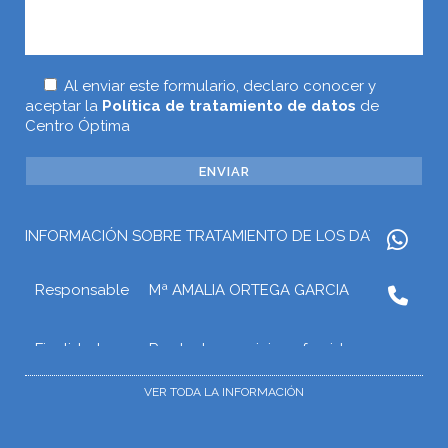
Al enviar este formulario, declaro conocer y
aceptar la
Política de tratamiento de datos
de
Centro Óptima
INFORMACIÓN SOBRE TRATAMIENTO DE LOS DATOS
Responsable
Mª AMALIA ORTEGA GARCIA
Finalidad
Prestar los servicios ofrecidos a
través de la web o atender otros
tipos de relaciones que puedan
VER TODA LA INFORMACIÓN
surgir con Mª AMALIA ORTEGA
GARCIA como consecuencia de las