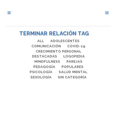
TERMINAR RELACIÓN TAG
ALL
ADOLESCENTES
COMUNICACIÓN
COVID-19
CRECIMIENTO PERSONAL
DESTACADAS
LOGOPEDIA
MINDFULNESS
PAREJAS
PEDAGOGÍA
POPULARES
PSICOLOGÍA
SALUD MENTAL
SEXOLOGÍA
SIN CATEGORÍA
SUPERAR UNA RUPTURA
"Es absolutamente cierto que el tiempo
lo cura todo. Pero lo mejor es que
puedes decidir cuánto tiempo quieres