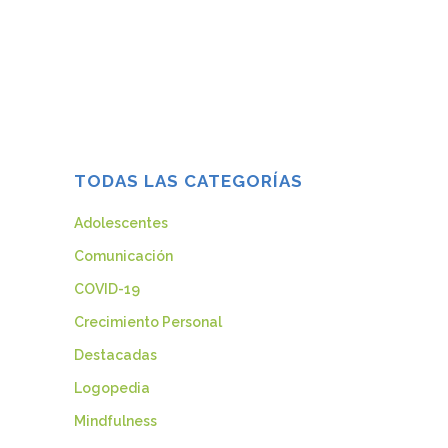
sufrir. Mientras más rápido te des cuenta
de que cada relación, buena o mala, fue
un regalo, más rápido podrás perdonarte
y perdonar a la otra...
10 octubre, 2014
TODAS LAS CATEGORÍAS
Adolescentes
Comunicación
COVID-19
Crecimiento Personal
Destacadas
Logopedia
Mindfulness