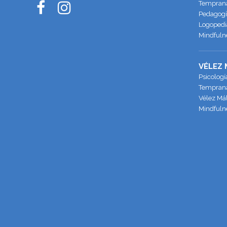
Temprana 
Pedagogía
Logopedia
Mindfulne
VÉLEZ
Psicologí
Temprana
Vélez Má
Mindfuln