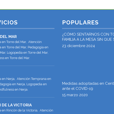
ICIOS
POPULARES
¿CÓMO SENTARNOS CON T
 DEL MAR
FAMILIA A LA MESA SIN QUE
a en Torre del Mar, Atención
«ATRAGANTE EL PAVO»?
23 diciembre 2024
 en Torre del Mar, Pedagogía en
 Mar, Logopedia en Torre del Mar,
ss en Torre del Mar.
ía en Nerja, Atención Temprana en
Medidas adoptadas en Cent
dagogía en Nerja, Logopedia en
ante el COVID-19
ndfulness en Nerja.
15 marzo 2020
 DE LA VICTORIA
a en Rincón de la Victoria, Atención