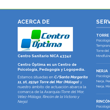
ACERCA DE
SERV
TORRE
Psicologí
Temprana
Torre del
Centro Sanitario NICA 43342
Mindfulne
Centro Óptima es un Centro de
Psicología, Pedagogía y Logopedia.
NERJA
Psicolog
Estamos situadas en
C/Santa Margarita
Nerja, Pe
11, 1ñ, 29740 Torre del Mar (Málaga)
y
Nerja, Mi
nuestro ámbito de actuación abarca la
comarca de la Axarquía
(Torre del Mar,
Vélez-Málaga, Rincón de la Victoria y
RINCÓN
Nerja).
Psicologí