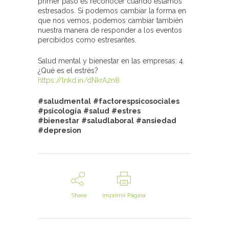
primer paso es reconocer cuándo estamos
estresados. Si podemos cambiar la forma en
que nos vemos, podemos cambiar también
nuestra manera de responder a los eventos
percibidos como estresantes.
Salud mental y bienestar en las empresas: 4.
¿Qué es el estrés?
https://lnkd.in/dNkrA2n8
#
saludmental
#
factorespsicosociales
#psicología
#salud
#
estres
#bienestar
#
saludlaboral
#ansiedad
#
depresion
Share
Imprimir Página