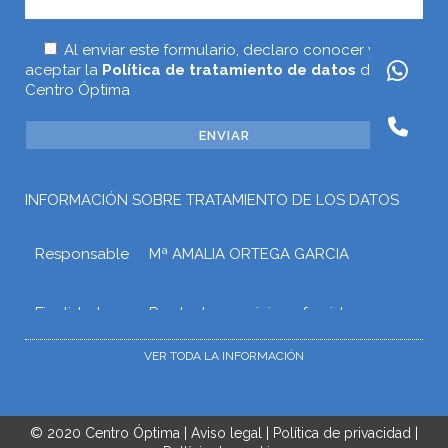
Al enviar este formulario, declaro conocer y
aceptar la
Política de tratamiento de datos
de
Centro Óptima
INFORMACIÓN SOBRE TRATAMIENTO DE LOS DATOS
Responsable
Mª AMALIA ORTEGA GARCIA
Finalidad
Prestar los servicios ofrecidos a
través de la web o atender otros
tipos de relaciones que puedan
VER TODA LA INFORMACIÓN
surgir con Mª AMALIA ORTEGA
GARCIA como consecuencia de las
solicitudes, gestiones o trámites que
el usuario realice mediante la web.
© 2020
Centro Óptima
|
Aviso legal
|
Política de privacidad
|