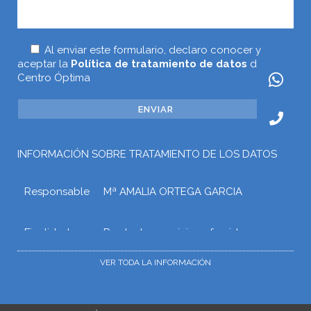
Al enviar este formulario, declaro conocer y
aceptar la
Política de tratamiento de datos
de
Centro Óptima
INFORMACIÓN SOBRE TRATAMIENTO DE LOS DATOS
Responsable
Mª AMALIA ORTEGA GARCIA
Finalidad
Prestar los servicios ofrecidos a
través de la web o atender otros
tipos de relaciones que puedan
VER TODA LA INFORMACIÓN
surgir con Mª AMALIA ORTEGA
GARCIA como consecuencia de las
solicitudes, gestiones o trámites que