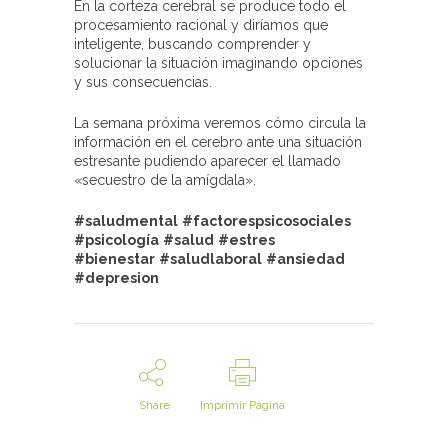
En la corteza cerebral se produce todo el
procesamiento racional y diríamos que
inteligente, buscando comprender y
solucionar la situación imaginando opciones
y sus consecuencias.
La semana próxima veremos cómo circula la
información en el cerebro ante una situación
estresante pudiendo aparecer el llamado
«secuestro de la amígdala».
#
saludmental
#
factorespsicosociales
#psicología
#salud
#
estres
#bienestar
#
saludlaboral
#ansiedad
#
depresion
Share
Imprimir Página