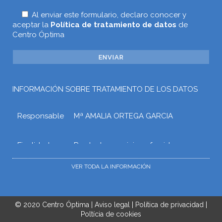
Al enviar este formulario, declaro conocer y
aceptar la
Política de tratamiento de datos
de
Centro Óptima
INFORMACIÓN SOBRE TRATAMIENTO DE LOS DATOS
Responsable
Mª AMALIA ORTEGA GARCIA
Finalidad
Prestar los servicios ofrecidos a
través de la web o atender otros
tipos de relaciones que puedan
VER TODA LA INFORMACIÓN
surgir con Mª AMALIA ORTEGA
GARCIA como consecuencia de las
solicitudes, gestiones o trámites que
el usuario realice mediante la web.
© 2020
Centro Óptima
|
Aviso legal
|
Política de privacidad
|
Poltícia de cookies