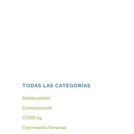
LOS ADOLESCENTES
El día 15 de Noviembre se celebra el Día
Mundial sin Alcohol. En España, el
consumo de alcohol es una actividad
que se realiza con mucha frecuencia y es
una conducta social aceptada. Sin
embargo, según las estadísticas
publicadas por el Plan Nacional Sobre
Drogas en...
15 noviembre, 2015
TODAS LAS CATEGORÍAS
Adolescentes
Comunicación
COVID-19
Crecimiento Personal