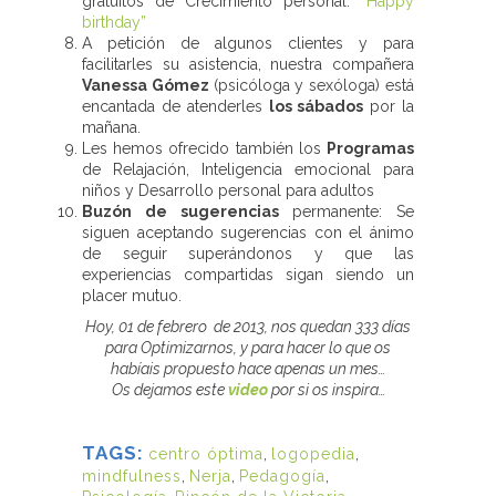
gratuitos de Crecimiento personal.
“Happy
birthday”
A petición de algunos clientes y para
facilitarles su asistencia, nuestra compañera
Vanessa Gómez
(psicóloga y sexóloga) está
encantada de atenderles
los sábados
por la
mañana.
Les hemos ofrecido también los
Programas
de Relajación, Inteligencia emocional para
niños y Desarrollo personal para adultos
Buzón de sugerencias
permanente: Se
siguen aceptando sugerencias con el ánimo
de seguir superándonos y que las
experiencias compartidas sigan siendo un
placer mutuo.
Hoy, 01 de febrero de 2013, nos quedan 333 días
para Optimizarnos, y para hacer lo que os
habíais propuesto hace apenas un mes…
Os dejamos este
video
por si os inspira…
TAGS:
centro óptima
,
logopedia
,
mindfulness
,
Nerja
,
Pedagogía
,