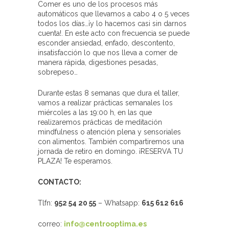
Comer es uno de los procesos más
automáticos que llevamos a cabo 4 o 5 veces
todos los días…¡y lo hacemos casi sin darnos
cuenta!. En este acto con frecuencia se puede
esconder ansiedad, enfado, descontento,
insatisfacción lo que nos lleva a comer de
manera rápida, digestiones pesadas,
sobrepeso…
Durante estas 8 semanas que dura el taller,
vamos a realizar prácticas sema­nales
los
miércoles a las 19:00 h,
en las que
realizaremos prácticas de meditación
mindfulness o atención plena y sensoriales
con alimentos. También compartiremos una
jorna­da de retiro en domingo. ¡RESERVA TU
PLAZA! Te esperamos.
CONTACTO:
Tlfn:
952 54 20 55
– Whatsapp:
615 612 616
correo:
info@centrooptima.es